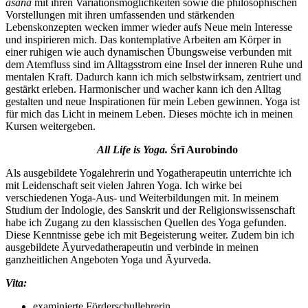
āsana
mit ihren Variationsmöglichkeiten sowie die philosophischen
Vorstellungen mit ihren umfassenden und stärkenden
Lebenskonzepten wecken immer wieder aufs Neue mein Interesse
und inspirieren mich. Das kontemplative Arbeiten am Körper in
einer ruhigen wie auch dynamischen Übungsweise verbunden mit
dem Atemfluss sind im Alltagsstrom eine Insel der inneren Ruhe und
mentalen Kraft. Dadurch kann ich mich selbstwirksam, zentriert und
gestärkt erleben. Harmonischer und wacher kann ich den Alltag
gestalten und neue Inspirationen für mein Leben gewinnen. Yoga ist
für mich das Licht in meinem Leben. Dieses möchte ich in meinen
Kursen weitergeben.
All Life is Yoga
.
Śrī Aurobindo
Als ausgebildete Yogalehrerin und Yogatherapeutin unterrichte ich
mit Leidenschaft seit vielen Jahren Yoga. Ich wirke bei
verschiedenen Yoga-Aus- und Weiterbildungen mit. In meinem
Studium der Indologie, des Sanskrit und der Religionswissenschaft
habe ich Zugang zu den klassischen Quellen des Yoga gefunden.
Diese Kenntnisse gebe ich mit Begeisterung weiter. Zudem bin ich
ausgebildete Āyurvedatherapeutin und verbinde in meinen
ganzheitlichen Angeboten Yoga und Āyurveda.
Vita:
examinierte Förderschullehrerin